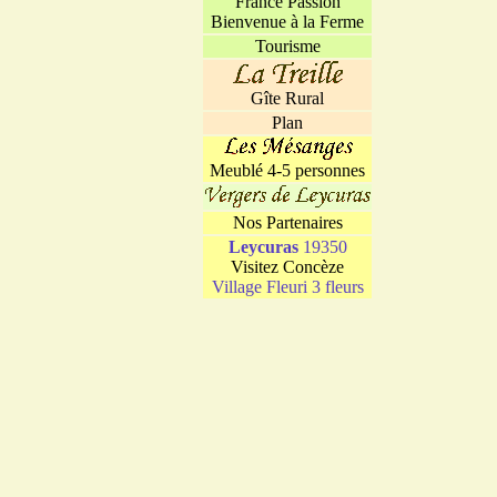
France Passion
Bienvenue à la Ferme
Tourisme
Gîte Rural
Plan
Meublé 4-5 personnes
Nos Partenaires
Leycuras
19350
Visitez Concèze
Village Fleuri 3 fleurs