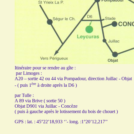
Itinéraire pour se rendre au gîte :
par Limoges :
A20 – sortie 42 ou 44 via Pompadour, direction Juillac
- Objat
è
re
- ( puis 1
à droite après la D6 )
par Tulle :
A 89 via Brive ( sortie 50 )
Objat D901 via Juillac - Concèze
( puis à gauche après le lotissement du bois de chouet )
GPS : lat. : 45°22’18,933 ‘’- long. :1°20’12,217’’