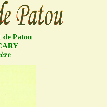
t de Patou
ACARY
èze